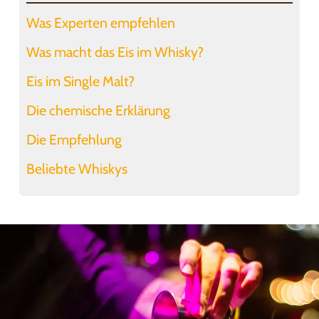
Was Experten empfehlen
Was macht das Eis im Whisky?
Eis im Single Malt?
Die chemische Erklärung
Die Empfehlung
Beliebte Whiskys